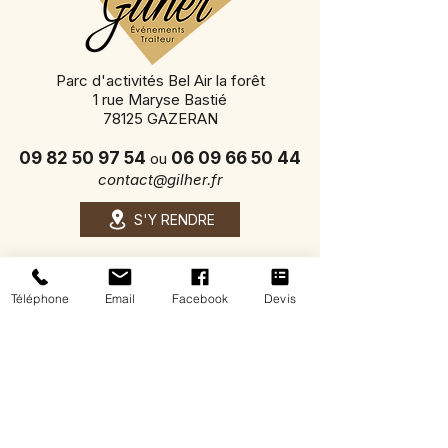
Parc d'activités Bel Air la forêt
1 rue Maryse Bastié
78125 GAZERAN
09 82 50 97 54
06 09 66 50 44
ou
contact@gilher.fr
S'Y RENDRE
Gilher Events
Traiteur événementiel à Rambouillet
Téléphone
Email
Facebook
Devis
Nous vous accompagnons dans tous vos
événements privés et professionnels :
mariage, anniversaire, cocktails, réceptions,
séminaires, soirées d’entreprise et plats à
emporter.
Cuisine maison, service sur-mesure et
produits d’exception pour des moments