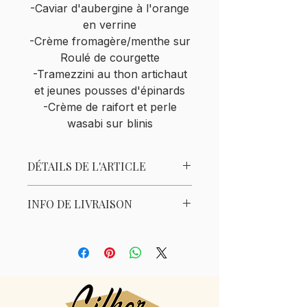
-Caviar d'aubergine à l'orange
en verrine
-Crème fromagère/menthe sur
Roulé de courgette
-Tramezzini au thon artichaut
et jeunes pousses d'épinards
-Crème de raifort et perle
wasabi sur blinis
DÉTAILS DE L'ARTICLE
monochrome ou variété
INFO DE LIVRAISON
Condition de livraison. à partir de
50€
20€<à 30kms